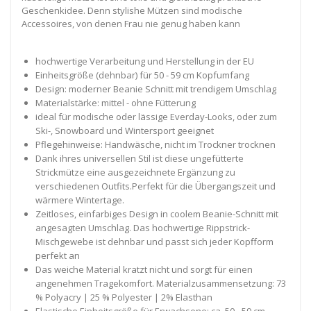
Geschenkidee. Denn stylishe Mützen sind modische
Accessoires, von denen Frau nie genug haben kann
hochwertige Verarbeitung und Herstellung in der EU
Einheitsgröße (dehnbar) für 50 - 59 cm Kopfumfang
Design: moderner Beanie Schnitt mit trendigem Umschlag
Materialstärke: mittel - ohne Fütterung
ideal für modische oder lässige Everday-Looks, oder zum
Ski-, Snowboard und Wintersport geeignet
Pflegehinweise: Handwäsche, nicht im Trockner trocknen
Dank ihres universellen Stil ist diese ungefütterte
Strickmütze eine ausgezeichnete Ergänzung zu
verschiedenen Outfits.Perfekt für die Übergangszeit und
wärmere Wintertage.
Zeitloses, einfarbiges Design in coolem Beanie-Schnitt mit
angesagten Umschlag. Das hochwertige Rippstrick-
Mischgewebe ist dehnbar und passt sich jeder Kopfform
perfekt an
Das weiche Material kratzt nicht und sorgt für einen
angenehmen Tragekomfort. Materialzusammensetzung: 73
% Polyacry | 25 % Polyester | 2% Elasthan
Elastische Einheitsgröße für Erwachsene: ca. 50 - 59 cm