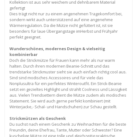
Kollektion ist aus sehr weichem und dehnbarem Material
gefertigt
Dies trägt nicht nur zu einem angenehmen Tragekomfort bei,
sondern wirkt auch unterstützend auf eine angenehme
Wärmeregulation. Da die Mütze nicht gefüttert ist, ist sie
besonders für laue Übergangstage imHerbst und Frühjahr
perfekt geeignet.
Wunderschönes, modernes Design & vielseitig
kombinierbar
Doch die Strickmütze für Frauen kann mehr als nur warm
halten. Durch ihren modernen Beanie-Schnitt und das
trendstarke Strickmuster sieht sie auch einfach richtig cool aus.
Sind sind modisches Accessoires und für viele das
Nonplusultra für ein perfektes Winteroutfit. Ein Strick-Beanie
setzt ein gezieltes Highlight und strahlt Coolness und Lässigkeit
aus. Vielen Trendsettern dient die Mütze zudem als modisches
Statement. Sie wird auch gerne perfekt kombiniert (mit
Winterjacke,- Schal- und Handschuhen) zur Schau gestellt.
Strickmützen als Geschenk
Du suchst nach einem Geschenk zu Weihnachten für die beste
Freundin, deine Ehefrau, Tante, Mutter oder Schwester? Eine
kuschelige Mütze ist eine tolle und gleichzeitig praktische