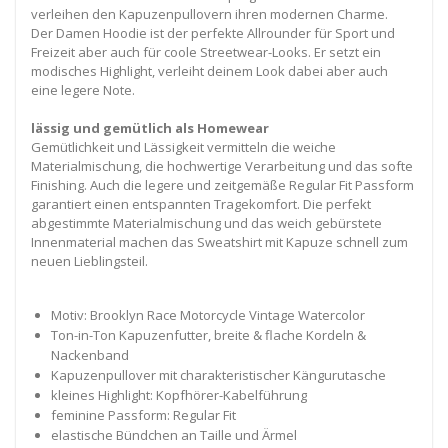
verleihen den Kapuzenpullovern ihren modernen Charme.
Der Damen Hoodie ist der perfekte Allrounder für Sport und
Freizeit aber auch für coole Streetwear-Looks. Er setzt ein
modisches Highlight, verleiht deinem Look dabei aber auch
eine legere Note.
lässig und gemütlich als Homewear
Gemütlichkeit und Lässigkeit vermitteln die weiche
Materialmischung, die hochwertige Verarbeitung und das softe
Finishing. Auch die legere und zeitgemäße Regular Fit Passform
garantiert einen entspannten Tragekomfort. Die perfekt
abgestimmte Materialmischung und das weich gebürstete
Innenmaterial machen das Sweatshirt mit Kapuze schnell zum
neuen Lieblingsteil.
Motiv: Brooklyn Race Motorcycle Vintage Watercolor
Ton-in-Ton Kapuzenfutter, breite & flache Kordeln &
Nackenband
Kapuzenpullover mit charakteristischer Kängurutasche
kleines Highlight: Kopfhörer-Kabelführung
feminine Passform: Regular Fit
elastische Bündchen an Taille und Ärmel