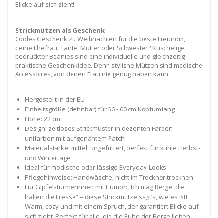
Blicke auf sich zieht!
Strickmützen als Geschenk
Cooles Geschenk zu Weihnachten für die beste Freundin,
deine Ehefrau, Tante, Mutter oder Schwester? Kuschelige,
bedruckter Beanies sind eine individuelle und gleichzeitig
praktische Geschenkidee. Denn stylishe Mützen sind modische
Accessoires, von denen Frau nie genug haben kann
Hergestellt in der EU
Einheitsgröße (dehnbar) für 56 - 60 cm Kopfumfang
Höhe: 22 cm
Design: zeitloses Strickmuster in dezenten Farben -
unifarben mit aufgenähtem Patch
Materialstärke: mittel, ungefüttert, perfekt für kühle Herbst-
und Wintertage
Ideal für modische oder lässige Everyday-Looks
Pflegehinweise: Handwäsche, nicht im Trockner trocknen
Für Gipfelstürmerinnen mit Humor: „Ich mag Berge, die
halten die Fresse“ – diese Strickmütze sagt’s, wie es ist!
Warm, cozy und mit einem Spruch, der garantiert Blicke auf
sich zieht. Perfekt für alle, die die Ruhe der Berge lieben