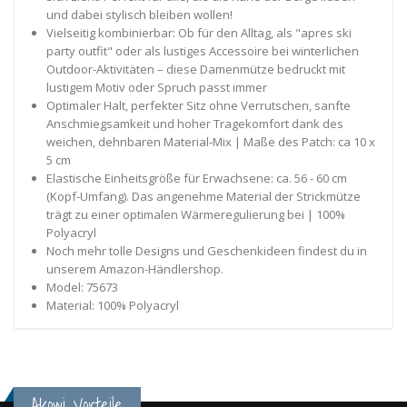
und dabei stylisch bleiben wollen!
Vielseitig kombinierbar: Ob für den Alltag, als "apres ski
party outfit" oder als lustiges Accessoire bei winterlichen
Outdoor-Aktivitäten – diese Damenmütze bedruckt mit
lustigem Motiv oder Spruch passt immer
Optimaler Halt, perfekter Sitz ohne Verrutschen, sanfte
Anschmiegsamkeit und hoher Tragekomfort dank des
weichen, dehnbaren Material-Mix | Maße des Patch: ca 10 x
5 cm
Elastische Einheitsgröße für Erwachsene: ca. 56 - 60 cm
(Kopf-Umfang). Das angenehme Material der Strickmütze
trägt zu einer optimalen Wärmeregulierung bei | 100%
Polyacryl
Noch mehr tolle Designs und Geschenkideen findest du in
unserem Amazon-Händlershop.
Model: 75673
Material: 100% Polyacryl
Akowi Vorteile