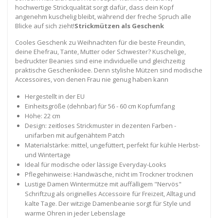
hochwertige Strickqualität sorgt dafür, dass dein Kopf
angenehm kuschelig bleibt, während der freche Spruch alle
Blicke auf sich zieht!
Strickmützen als Geschenk
Cooles Geschenk zu Weihnachten für die beste Freundin,
deine Ehefrau, Tante, Mutter oder Schwester? Kuschelige,
bedruckter Beanies sind eine individuelle und gleichzeitig
praktische Geschenkidee. Denn stylishe Mützen sind modische
Accessoires, von denen Frau nie genug haben kann
Hergestellt in der EU
Einheitsgröße (dehnbar) für 56 - 60 cm Kopfumfang
Höhe: 22 cm
Design: zeitloses Strickmuster in dezenten Farben -
unifarben mit aufgenähtem Patch
Materialstärke: mittel, ungefüttert, perfekt für kühle Herbst-
und Wintertage
Ideal für modische oder lässige Everyday-Looks
Pflegehinweise: Handwäsche, nicht im Trockner trocknen
Lustige Damen Wintermütze mit auffälligem "Nervös"
Schriftzug als originelles Accessoire für Freizeit, Alltag und
kalte Tage. Der witzige Damenbeanie sorgt für Style und
warme Ohren in jeder Lebenslage