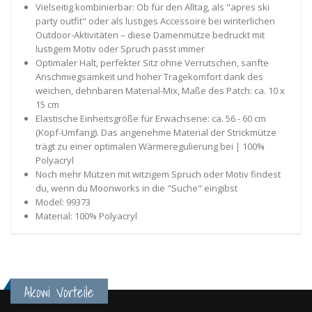
Vielseitig kombinierbar: Ob für den Alltag, als "apres ski
party outfit" oder als lustiges Accessoire bei winterlichen
Outdoor-Aktivitäten – diese Damenmütze bedruckt mit
lustigem Motiv oder Spruch passt immer
Optimaler Halt, perfekter Sitz ohne Verrutschen, sanfte
Anschmiegsamkeit und hoher Tragekomfort dank des
weichen, dehnbaren Material-Mix, Maße des Patch: ca. 10 x
15 cm
Elastische Einheitsgröße für Erwachsene: ca. 56 - 60 cm
(Kopf-Umfang). Das angenehme Material der Strickmütze
trägt zu einer optimalen Wärmeregulierung bei | 100%
Polyacryl
Noch mehr Mützen mit witzigem Spruch oder Motiv findest
du, wenn du Moonworks in die "Suche" eingibst
Model: 99373
Material: 100% Polyacryl
Akowi Vorteile