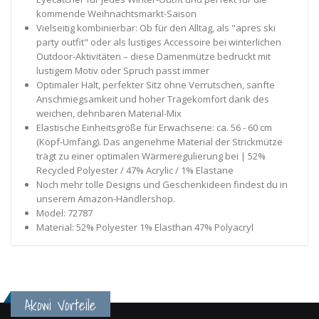
kommende Weihnachtsmarkt-Saison
Vielseitig kombinierbar: Ob für den Alltag, als "apres ski
party outfit" oder als lustiges Accessoire bei winterlichen
Outdoor-Aktivitäten – diese Damenmütze bedruckt mit
lustigem Motiv oder Spruch passt immer
Optimaler Halt, perfekter Sitz ohne Verrutschen, sanfte
Anschmiegsamkeit und hoher Tragekomfort dank des
weichen, dehnbaren Material-Mix
Elastische Einheitsgröße für Erwachsene: ca. 56 - 60 cm
(Kopf-Umfang). Das angenehme Material der Strickmütze
trägt zu einer optimalen Wärmeregulierung bei | 52%
Recycled Polyester / 47% Acrylic / 1% Elastane
Noch mehr tolle Designs und Geschenkideen findest du in
unserem Amazon-Händlershop.
Model: 72787
Material: 52% Polyester 1% Elasthan 47% Polyacryl
Akowi Vorteile