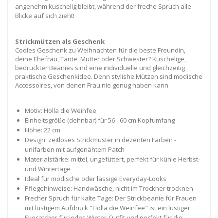
angenehm kuschelig bleibt, während der freche Spruch alle
Blicke auf sich zieht!
Strickmützen als Geschenk
Cooles Geschenk zu Weihnachten für die beste Freundin,
deine Ehefrau, Tante, Mutter oder Schwester? Kuschelige,
bedruckter Beanies sind eine individuelle und gleichzeitig
praktische Geschenkidee. Denn stylishe Mützen sind modische
Accessoires, von denen Frau nie genug haben kann
Motiv: Holla die Weinfee
Einheitsgröße (dehnbar) für 56 - 60 cm Kopfumfang
Höhe: 22 cm
Design: zeitloses Strickmuster in dezenten Farben -
unifarben mit aufgenähtem Patch
Materialstärke: mittel, ungefüttert, perfekt für kühle Herbst-
und Wintertage
Ideal für modische oder lässige Everyday-Looks
Pflegehinweise: Handwäsche, nicht im Trockner trocknen
Frecher Spruch für kalte Tage: Der Strickbeanie für Frauen
mit lustigem Aufdruck "Holla die Weinfee" ist ein lustiger
Eyecatcher für jedes Winter-Outfit und perfekt für die