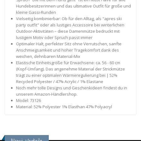
Hundebesitzerinnen und das ultimative Outfit für große und
kleine Gassi-Runden
Vielseitig kombinierbar: Ob für den Alltag, als "apres ski
party outfit" oder als lustiges Accessoire bei winterlichen
Outdoor-Aktivitäten – diese Damenmütze bedruckt mit
lustigem Motiv oder Spruch passt immer
Optimaler Halt, perfekter Sitz ohne Verrutschen, sanfte
Anschmiegsamkeit und hoher Tragekomfort dank des
weichen, dehnbaren Material-Mix
Elastische Einheitsgröße für Erwachsene: ca. 56 - 60 cm
(Kopf-Umfang). Das angenehme Material der Strickmütze
trägt zu einer optimalen Wärmeregulierung bei | 52%
Recycled Polyester / 47% Acrylic / 1% Elastane
Noch mehr tolle Designs und Geschenkideen findest du in
unserem Amazon-Händlershop.
Model: 73126
Material: 52% Polyester 1% Elasthan 47% Polyacryl