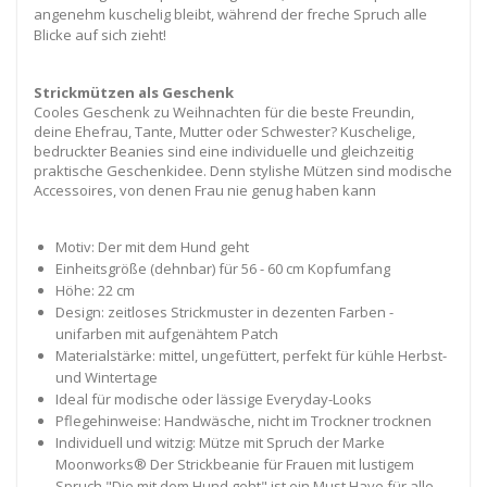
angenehm kuschelig bleibt, während der freche Spruch alle
Blicke auf sich zieht!
Strickmützen als Geschenk
Cooles Geschenk zu Weihnachten für die beste Freundin,
deine Ehefrau, Tante, Mutter oder Schwester? Kuschelige,
bedruckter Beanies sind eine individuelle und gleichzeitig
praktische Geschenkidee. Denn stylishe Mützen sind modische
Accessoires, von denen Frau nie genug haben kann
Motiv: Der mit dem Hund geht
Einheitsgröße (dehnbar) für 56 - 60 cm Kopfumfang
Höhe: 22 cm
Design: zeitloses Strickmuster in dezenten Farben -
unifarben mit aufgenähtem Patch
Materialstärke: mittel, ungefüttert, perfekt für kühle Herbst-
und Wintertage
Ideal für modische oder lässige Everyday-Looks
Pflegehinweise: Handwäsche, nicht im Trockner trocknen
Individuell und witzig: Mütze mit Spruch der Marke
Moonworks® Der Strickbeanie für Frauen mit lustigem
Spruch "Die mit dem Hund geht" ist ein Must Have für alle