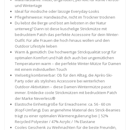
und Wintertage
Ideal für modische oder lässige Everyday-Looks
Pflegehinweise: Handwäsche, nicht im Trockner trocknen
Du liebst die Berge und bist am liebsten in der Natur
unterweg? Dann ist diese kuschelige Strickmütze mit
bedrucktem Patch das perfekte Accessoire für dein Winter-
Outfit. Für alle Frauen die hoch hinaus wollen und den
Outdoor Lifestyle lieben
Warm & gemütlich: Die hochwertige Strickqualität sorgt für
optimalen Komfort und hält dich auch bei ungemütlichen
Temperaturen warm – die perfekte Winter-Mütze für Damen
mit einem individuellen Touch
Vielseitig kombinierbar: Ob für den Alltag, die Après-Ski-
Party oder als stylishes Accessoire bei winterlichen
Outdoor-Aktivitäten – diese Damen-Wintermütze passt
immer. Entdecke coole Strickmützen mit bedrucktem Patch
der Marke Neverless®
Elastische Einheitsgröße für Erwachsene: ca. 56 - 60 cm
(Kopf-Umfang). Das angenehme Material des Strick-Beanies
trägt zu einer optimalen Wärmeregulierung bei | 52%
Recycled Polyester / 47% Acrylic / 1% Elastane
Cooles Geschenk zu Weihnachten für die beste Freundin,