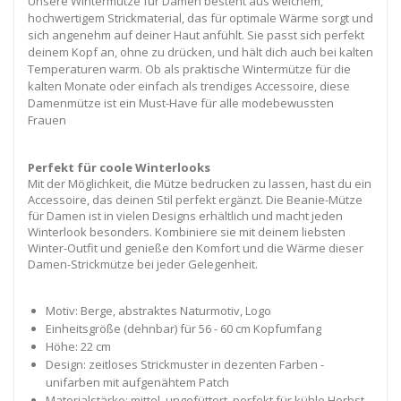
Unsere Wintermütze für Damen besteht aus weichem,
hochwertigem Strickmaterial, das für optimale Wärme sorgt und
sich angenehm auf deiner Haut anfühlt. Sie passt sich perfekt
deinem Kopf an, ohne zu drücken, und hält dich auch bei kalten
Temperaturen warm. Ob als praktische Wintermütze für die
kalten Monate oder einfach als trendiges Accessoire, diese
Damenmütze ist ein Must-Have für alle modebewussten
Frauen
Perfekt für coole Winterlooks
Mit der Möglichkeit, die Mütze bedrucken zu lassen, hast du ein
Accessoire, das deinen Stil perfekt ergänzt. Die Beanie-Mütze
für Damen ist in vielen Designs erhältlich und macht jeden
Winterlook besonders. Kombiniere sie mit deinem liebsten
Winter-Outfit und genieße den Komfort und die Wärme dieser
Damen-Strickmütze bei jeder Gelegenheit.
Motiv: Berge, abstraktes Naturmotiv, Logo
Einheitsgröße (dehnbar) für 56 - 60 cm Kopfumfang
Höhe: 22 cm
Design: zeitloses Strickmuster in dezenten Farben -
unifarben mit aufgenähtem Patch
Materialstärke: mittel, ungefüttert, perfekt für kühle Herbst-