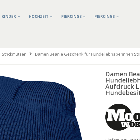
KINDER
HOCHZEIT
PIERCINGS
PIERCINGS
Strickmützen
Damen Beanie Geschenk für Hundeliebhaberinnen Stric
Damen Bean
Hundeliebh
Aufdruck L
Hundebesi