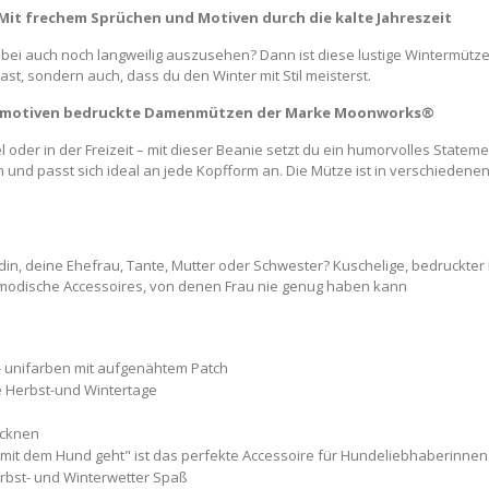
it frechem Sprüchen und Motiven durch die kalte Jahreszeit
dabei auch noch langweilig auszusehen? Dann ist diese lustige Wintermütze
ast, sondern auch, dass du den Winter mit Stil meisterst.
undemotiven bedruckte Damenmützen der Marke Moonworks®
oder in der Freizeit – mit dieser Beanie setzt du ein humorvolles Statem
und passt sich ideal an jede Kopfform an. Die Mütze ist in verschiedenen F
, deine Ehefrau, Tante, Mutter oder Schwester? Kuschelige, bedruckter Be
 modische Accessoires, von denen Frau nie genug haben kann
 - unifarben mit aufgenähtem Patch
hle Herbst-und Wintertage
ocknen
it dem Hund geht" ist das perfekte Accessoire für Hundeliebhaberinnen u
erbst- und Winterwetter Spaß