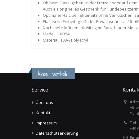
Ob beim Gassi gehen, in der Freizeit oder auf dem 
Auch als originelles Geschenk für Hundebesitzeri
Optimaler Halt, perfekter Sitz ohne Verrutschen, 
Elastische Einheitsgröße für Erwachsene: ca. 56 -
Noch mehr Mützen mit witzigem Spruch oder Motiv 
Model: 100354
Material: 100% Polyacryl
Akowi Vorteile
Service
Kontak
Adre
Über uns
Akow
Kontakt
Fran
Tel:
Impressum
+49 
Datenschutzerklärung
Emai