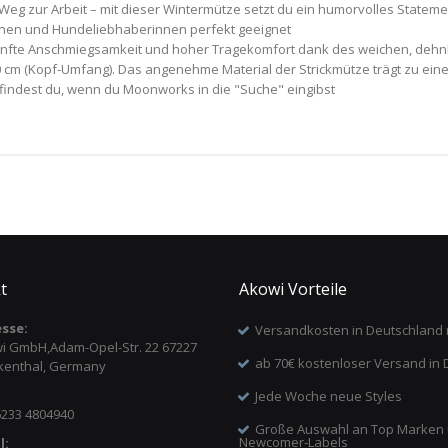
Weg zur Arbeit – mit dieser Wintermütze setzt du ein humorvolles Statement
nnen und Hundeliebhaberinnen perfekt geeignet
sanfte Anschmiegsamkeit und hoher Tragekomfort dank des weichen, dehnb
 60 cm (Kopf-Umfang). Das angenehme Material der Strickmütze trägt zu ei
findest du, wenn du Moonworks in die "Suche" eingibst
t
Akowi Vorteile
sse:
Versandkosten in Deutschland 
i GmbH,Adam-Opel-Str. 22 67227
ab 70€ kostenloser Versand in 
kenthal, Germany
Jede Woche neue Styles
6233 4804940
Große Auswahl an Top Marken
Newcomer-Labels
l: