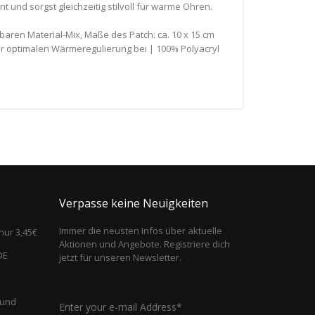
 und sorgst gleichzeitig stilvoll für warme Ohren.
aren Material-Mix, Maße des Patch: ca. 10 x 15 cm
ner optimalen Wärmeregulierung bei | 100% Polyacryl
Verpasse keine Neuigkeiten
Immer die neusten Infos über aktuelle
nur 3,45€
Aktionen und Angebote. Registriere dich
DE
jetzt für unseren Newsletter.
 und
Enter your e-mail Address*