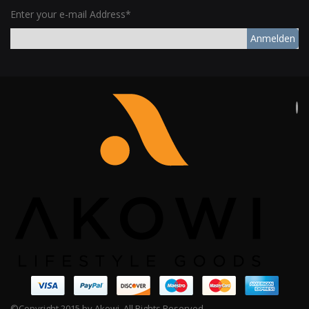
Enter your e-mail Address*
Anmelden
©Copyright 2015 by Akowi. All Rights Reserved.