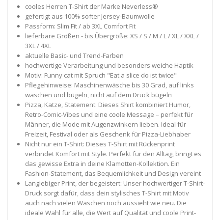
cooles Herren T-Shirt der Marke Neverless®
gefertigt aus 100% softer Jersey-Baumwolle
Passform: Slim Fit / ab 3XL Comfort Fit
lieferbare Größen - bis Übergröße: XS / S / M / L / XL / XXL /
3XL / 4XL
aktuelle Basic- und Trend-Farben
hochwertige Verarbeitung und besonders weiche Haptik
Motiv: Funny cat mit Spruch "Eat a slice do ist twice"
Pflegehinweise: Maschinenwäsche bis 30 Grad, auf links
waschen und bügeln, nicht auf dem Druck bügeln
Pizza, Katze, Statement: Dieses Shirt kombiniert Humor,
Retro-Comic-Vibes und eine coole Message – perfekt für
Männer, die Mode mit Augenzwinkern lieben. Ideal für
Freizeit, Festival oder als Geschenk für Pizza-Liebhaber
Nicht nur ein T-Shirt: Dieses T-Shirt mit Rückenprint
verbindet Komfort mit Style. Perfekt für den Alltag, bringt es
das gewisse Extra in deine Klamotten-Kollektion. Ein
Fashion-Statement, das Bequemlichkeit und Design vereint
Langlebiger Print, der begeistert: Unser hochwertiger T-Shirt-
Druck sorgt dafür, dass dein stylisches T-Shirt mit Motiv
auch nach vielen Wäschen noch aussieht wie neu. Die
ideale Wahl für alle, die Wert auf Qualität und coole Print-