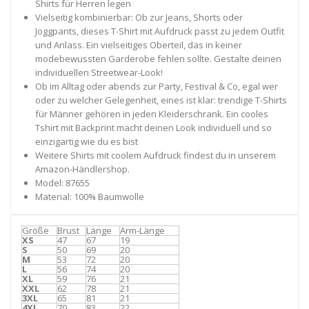
Shirts für Herren legen
Vielseitig kombinierbar: Ob zur Jeans, Shorts oder
Joggpants, dieses T-Shirt mit Aufdruck passt zu jedem Outfit
und Anlass. Ein vielseitiges Oberteil, das in keiner
modebewussten Garderobe fehlen sollte. Gestalte deinen
individuellen Streetwear-Look!
Ob im Alltag oder abends zur Party, Festival & Co, egal wer
oder zu welcher Gelegenheit, eines ist klar: trendige T-Shirts
für Männer gehören in jeden Kleiderschrank. Ein cooles
Tshirt mit Backprint macht deinen Look individuell und so
einzigartig wie du es bist
Weitere Shirts mit coolem Aufdruck findest du in unserem
Amazon-Händlershop.
Model: 87655
Material: 100% Baumwolle
Größe
Brust
Länge
Arm-Länge
XS
47
67
19
S
50
69
20
M
53
72
20
L
56
74
20
XL
59
76
21
XXL
62
78
21
3XL
65
81
21
4XL
70
83
22