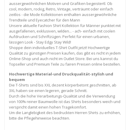
aussergewöhnlichen Motiven und Grafiken begeistertl. Ob
cool, modern, rockig, Retro, Vintage, verträumt oder einfach
zeitlos - die Mode Kollektionen enthalten aussergewöhnliche
Trendteile und Eyecatcher für den Mann
Unsere aktuelle Fashion Shirt Kollektion für Männer punktet mit
ausgefallenen, exklusiven, wilden... - ach- einfach mit coolen
Aufdrucken und Schriftzügen. Perfekt für einen urbanen,
lässigen Look - Stay Edgy Stay Wild!
Shoppe dein individuelles T-Shirt Outfit jetzt! Hochwertige
Qualität zu günstigen Preisen kaufen, das gibt es nicht in jedem
Online-Shop und auch nicht im Outlet Store. Bei uns kannst du
Topseller und Premium Teile zu fairen Preisen online bestellen.
Hochwertige Material-und Druckqualität-stylish und
bequem
Die T-Shirts sind bis XXL dezent körperbetont geschnitten, ab
3XL haben sie einen legeren, gerade Schnitt.
Durch die hohe Verarbeitungs-Qualität und die Verwendung
von 100% reiner Baumwolle ist das Shirts besonders weich und
verspricht damit einen hohen Tragekomfort.
Um die Langlebigkeit des bedruckten Herren Shirts zu erhöhen,
bitte die Pflegehinweise beachten.