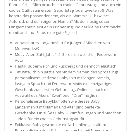
Bonus. Schließlich braucht ein cooles Geburtstagskind auch ein
cooles Outfit zum ersten Geburtstag (oder zweiten ;-)). Was
könnte das passender sein, als ein Shirt mit "1" bzw. "2"
Aufdruck und dem eigenen Namen? Mit dem lustig-süßen
Langarmshirt bleibt er in Erinnerung und der kleine Fratz macht
damit auch auf Fotos eine gute Figur ;-)
anpassbares Langarmshirt für Jungen / Mädchen von
Moonworks®
Motiv: Alter, Zahl, Jahr, 1, 2, 3 | eins, zwei, drei , Feuerwehr-
Auto
Haptik: super weich und kuschelig und dennoch elastisch
Tatütata, ich bin jetzt eins! Mit dem Namen des Sprösslings
personalisiert, ist dieses Babyshirt mit langen Ärmeln,
lustigem Spruch und Feuerwehr-Motiv ein einzigartiges
Geschenk zum ersten Geburtstag. Online ist auch die
Auswahl des Alters "Zwei" oder "Drei" möglich
Personalisierte Babyklamotten wie dieses Baby
Langarmshirt mit Namen und Alter sind perfekte
Geschenke! Ein süßes Baby T-Shirt für Jungen und Mädchen
– ideal für ein cooles Geburtstagsoutfit
Exklusive Babygeschenke einfach online gestalten:
Personalisiere dein Baby Langarmshirt mit Namen und