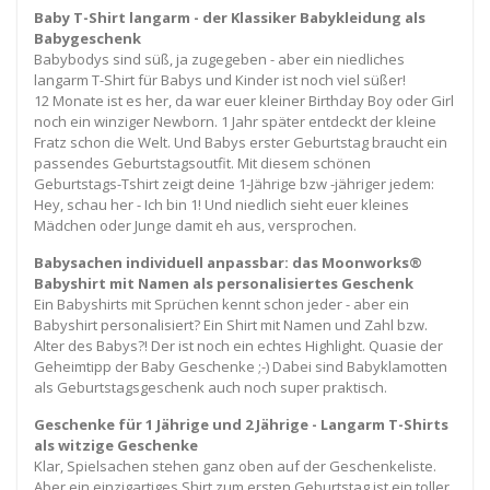
Baby T-Shirt langarm - der Klassiker Babykleidung als
Babygeschenk
Babybodys sind süß, ja zugegeben - aber ein niedliches
langarm T-Shirt für Babys und Kinder ist noch viel süßer!
12 Monate ist es her, da war euer kleiner Birthday Boy oder Girl
noch ein winziger Newborn. 1 Jahr später entdeckt der kleine
Fratz schon die Welt. Und Babys erster Geburtstag braucht ein
passendes Geburtstagsoutfit. Mit diesem schönen
Geburtstags-Tshirt zeigt deine 1-Jährige bzw -jähriger jedem:
Hey, schau her - Ich bin 1! Und niedlich sieht euer kleines
Mädchen oder Junge damit eh aus, versprochen.
Babysachen individuell anpassbar: das Moonworks®
Babyshirt mit Namen als personalisiertes Geschenk
Ein Babyshirts mit Sprüchen kennt schon jeder - aber ein
Babyshirt personalisiert? Ein Shirt mit Namen und Zahl bzw.
Alter des Babys?! Der ist noch ein echtes Highlight. Quasie der
Geheimtipp der Baby Geschenke ;-) Dabei sind Babyklamotten
als Geburtstagsgeschenk auch noch super praktisch.
Geschenke für 1 Jährige und 2 Jährige - Langarm T-Shirts
als witzige Geschenke
Klar, Spielsachen stehen ganz oben auf der Geschenkeliste.
Aber ein einzigartiges Shirt zum ersten Geburtstag ist ein toller