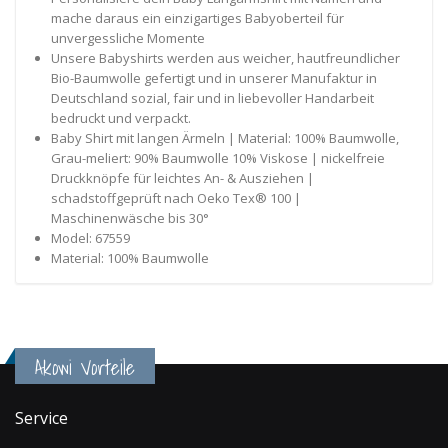
mache daraus ein einzigartiges Babyoberteil für
unvergessliche Momente
Unsere Babyshirts werden aus weicher, hautfreundlicher
Bio-Baumwolle gefertigt und in unserer Manufaktur in
Deutschland sozial, fair und in liebevoller Handarbeit
bedruckt und verpackt.
Baby Shirt mit langen Ärmeln | Material: 100% Baumwolle,
Grau-meliert: 90% Baumwolle 10% Viskose | nickelfreie
Druckknöpfe für leichtes An- & Ausziehen |
schadstoffgeprüft nach Oeko Tex® 100 |
Maschinenwäsche bis 30°
Model: 67559
Material: 100% Baumwolle
Akowi Vorteile
Service