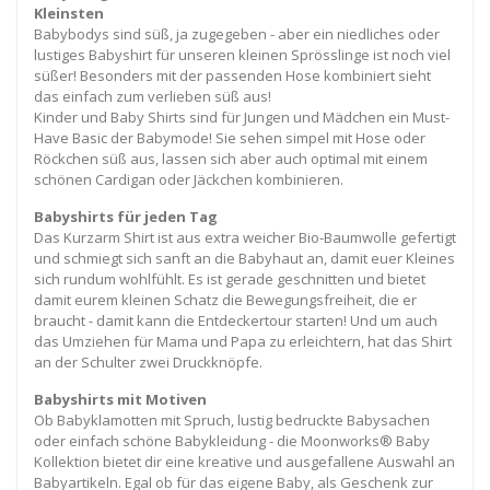
Kleinsten
Babybodys sind süß, ja zugegeben - aber ein niedliches oder
lustiges Babyshirt für unseren kleinen Sprösslinge ist noch viel
süßer! Besonders mit der passenden Hose kombiniert sieht
das einfach zum verlieben süß aus!
Kinder und Baby Shirts sind für Jungen und Mädchen ein Must-
Have Basic der Babymode! Sie sehen simpel mit Hose oder
Röckchen süß aus, lassen sich aber auch optimal mit einem
schönen Cardigan oder Jäckchen kombinieren.
Babyshirts für jeden Tag
Das Kurzarm Shirt ist aus extra weicher Bio-Baumwolle gefertigt
und schmiegt sich sanft an die Babyhaut an, damit euer Kleines
sich rundum wohlfühlt. Es ist gerade geschnitten und bietet
damit eurem kleinen Schatz die Bewegungsfreiheit, die er
braucht - damit kann die Entdeckertour starten! Und um auch
das Umziehen für Mama und Papa zu erleichtern, hat das Shirt
an der Schulter zwei Druckknöpfe.
Babyshirts mit Motiven
Ob Babyklamotten mit Spruch, lustig bedruckte Babysachen
oder einfach schöne Babykleidung - die Moonworks® Baby
Kollektion bietet dir eine kreative und ausgefallene Auswahl an
Babyartikeln. Egal ob für das eigene Baby, als Geschenk zur