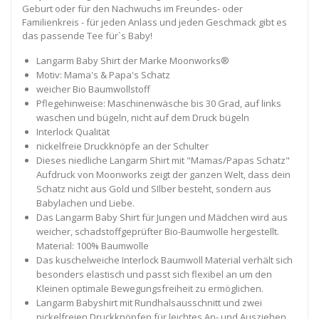
Geburt oder für den Nachwuchs im Freundes- oder
Familienkreis - für jeden Anlass und jeden Geschmack gibt es
das passende Tee für`s Baby!
Langarm Baby Shirt der Marke Moonworks®
Motiv: Mama's & Papa's Schatz
weicher Bio Baumwollstoff
Pflegehinweise: Maschinenwäsche bis 30 Grad, auf links
waschen und bügeln, nicht auf dem Druck bügeln
Interlock Qualität
nickelfreie Druckknöpfe an der Schulter
Dieses niedliche Langarm Shirt mit "Mamas/Papas Schatz"
Aufdruck von Moonworks zeigt der ganzen Welt, dass dein
Schatz nicht aus Gold und SIlber besteht, sondern aus
Babylachen und Liebe.
Das Langarm Baby Shirt für Jungen und Mädchen wird aus
weicher, schadstoffgeprüfter Bio-Baumwolle hergestellt.
Material: 100% Baumwolle
Das kuschelweiche Interlock Baumwoll Material verhält sich
besonders elastisch und passt sich flexibel an um den
Kleinen optimale Bewegungsfreiheit zu ermöglichen.
Langarm Babyshirt mit Rundhalsausschnitt und zwei
nickelfreien Druckknöpfen für leichtes An- und Ausziehen,