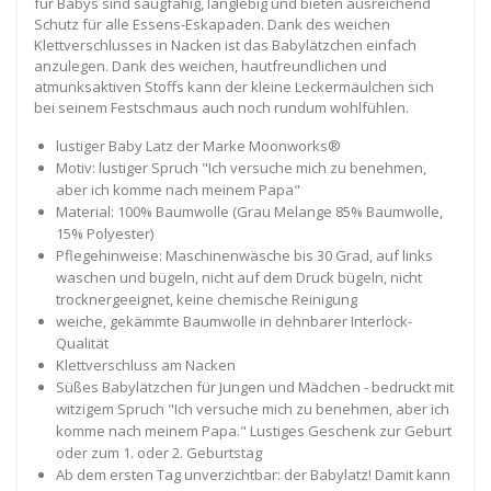
für Babys sind saugfähig, langlebig und bieten ausreichend
Schutz für alle Essens-Eskapaden. Dank des weichen
Klettverschlusses in Nacken ist das Babylätzchen einfach
anzulegen. Dank des weichen, hautfreundlichen und
atmunksaktiven Stoffs kann der kleine Leckermäulchen sich
bei seinem Festschmaus auch noch rundum wohlfühlen.
lustiger Baby Latz der Marke Moonworks®
Motiv: lustiger Spruch "Ich versuche mich zu benehmen,
aber ich komme nach meinem Papa"
Material: 100% Baumwolle (Grau Melange 85% Baumwolle,
15% Polyester)
Pflegehinweise: Maschinenwäsche bis 30 Grad, auf links
waschen und bügeln, nicht auf dem Druck bügeln, nicht
trocknergeeignet, keine chemische Reinigung
weiche, gekämmte Baumwolle in dehnbarer Interlock-
Qualität
Klettverschluss am Nacken
Süßes Babylätzchen für Jungen und Mädchen - bedruckt mit
witzigem Spruch "Ich versuche mich zu benehmen, aber ich
komme nach meinem Papa." Lustiges Geschenk zur Geburt
oder zum 1. oder 2. Geburtstag
Ab dem ersten Tag unverzichtbar: der Babylatz! Damit kann