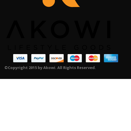
©Copyright 2015 by Akowi. All Rights Reserved.