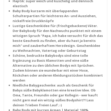
Haptik: super weich und kuschelig und dennoch
elastisch
Baby Body kurzarm mit überlappenden
Schulterpartien für leichteres An- und Ausziehen,
nickelfreie Druckknöpfe
Lustige Geschenkidee für (frischgebackene) Väter.
Der Babybody für den Nachwuchs punktet mit einem
witzigen Spruch "Papa, ich habe versucht für dich das
beste Geschenk zu finden, aber du hast ja bereits
mich" und zauberhaftem Herzdesign. Geschenkidee
zu Weihnachten, Vatertag oder Geburtstag
Schöne, bedruckte Babybodys sind eine tolle
Ergänzung zu Basic Klamotten und eine süße
Alternative zu den üblichen Bodys mit Sprüchen.
Zudem können sie wunderbar mit einer Hose,
Röckchen oder anderen Kleidungsstücken kombiniert
werden
Niedliche Babygeschenke: auch als Geschenk für
Babys süße Babyklamotten eine kreative Idee. Ob
Oma, Tante, Freundin oder gar Kollegin - wer kauft
nicht gern mal ein witzig-süßes Bodyshirt?! Lass
deinen Trieben freien Lauf ;-)
Baby Body mit kurzen Armen | Material: 100%