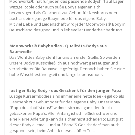
Moonworks® hat für jeden das passende Bodyshirt auf Lager.
Witzige, coole oder auch süße Bodys eigenen sich
hervorragend als Geschenk zur Geburt für Newborns oder
auch als einzigartige Babymode für das eigene Baby.
Mit viel Liebe und Leidenschaft wird jeder Moonworks® Body in
Deutschland designed und in liebevoller Handarbeit bedruckt .
Moonworks® Babybodies - Qualitäts-Bodys aus
Baumwolle
Das Wohl des Baby steht für uns an erster Stelle. So werden
unsere Bodys ausschließlich aus hochwertig erzeugter und
verarbeiteter Bio-Baumwolle gefertigt. Dennoch haben Sie eine
hohe Waschbeständigkeit und lange Lebensdauer.
lustiger Baby Body - das Geschenk für den jungen Papa
Lustige Kurzarmbodies sind immer eine nette Idee - egal ob als
Geschenk zur Geburt oder für das eigene Baby. Unser Motiv
"Papa du schaffst das!" widmet sich mal ganz den frisch
gebackenen Papa`s. Aller Anfang ist schließlich schwer und
eine kleine Anleitung kann da sicher nicht schaden ;-) Lustig ist
dieser Body allemal - und auf Papa`S Gesicht darf man auch
gespannt sein, beim Anblick dieses süßen Teils.