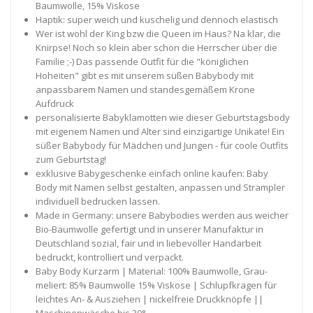
Baumwolle, 15% Viskose
Haptik: super weich und kuschelig und dennoch elastisch
Wer ist wohl der King bzw die Queen im Haus? Na klar, die
Knirpse! Noch so klein aber schon die Herrscher über die
Familie ;-) Das passende Outfit für die "königlichen
Hoheiten" gibt es mit unserem süßen Babybody mit
anpassbarem Namen und standesgemäßem Krone
Aufdruck
personalisierte Babyklamotten wie dieser Geburtstagsbody
mit eigenem Namen und Alter sind einzigartige Unikate! Ein
süßer Babybody für Mädchen und Jungen - für coole Outfits
zum Geburtstag!
exklusive Babygeschenke einfach online kaufen: Baby
Body mit Namen selbst gestalten, anpassen und Strampler
individuell bedrucken lassen.
Made in Germany: unsere Babybodies werden aus weicher
Bio-Baumwolle gefertigt und in unserer Manufaktur in
Deutschland sozial, fair und in liebevoller Handarbeit
bedruckt, kontrolliert und verpackt.
Baby Body Kurzarm | Material: 100% Baumwolle, Grau-
meliert: 85% Baumwolle 15% Viskose | Schlupfkragen für
leichtes An- & Ausziehen | nickelfreie Druckknöpfe ||