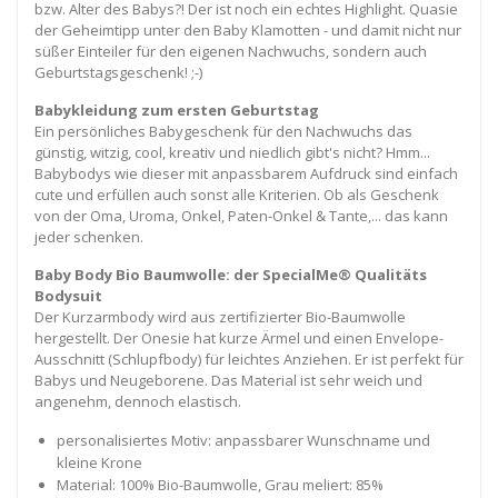
bzw. Alter des Babys?! Der ist noch ein echtes Highlight. Quasie
der Geheimtipp unter den Baby Klamotten - und damit nicht nur
süßer Einteiler für den eigenen Nachwuchs, sondern auch
Geburtstagsgeschenk! ;-)
Babykleidung zum ersten Geburtstag
Ein persönliches Babygeschenk für den Nachwuchs das
günstig, witzig, cool, kreativ und niedlich gibt's nicht? Hmm...
Babybodys wie dieser mit anpassbarem Aufdruck sind einfach
cute und erfüllen auch sonst alle Kriterien. Ob als Geschenk
von der Oma, Uroma, Onkel, Paten-Onkel & Tante,... das kann
jeder schenken.
Baby Body Bio Baumwolle: der SpecialMe® Qualitäts
Bodysuit
Der Kurzarmbody wird aus zertifizierter Bio-Baumwolle
hergestellt. Der Onesie hat kurze Ärmel und einen Envelope-
Ausschnitt (Schlupfbody) für leichtes Anziehen. Er ist perfekt für
Babys und Neugeborene. Das Material ist sehr weich und
angenehm, dennoch elastisch.
personalisiertes Motiv: anpassbarer Wunschname und
kleine Krone
Material: 100% Bio-Baumwolle, Grau meliert: 85%