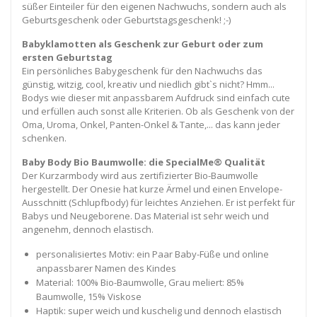
süßer Einteiler für den eigenen Nachwuchs, sondern auch als
Geburtsgeschenk oder Geburtstagsgeschenk! ;-)
Babyklamotten als Geschenk zur Geburt oder zum
ersten Geburtstag
Ein persönliches Babygeschenk für den Nachwuchs das
günstig, witzig, cool, kreativ und niedlich gibt`s nicht? Hmm...
Bodys wie dieser mit anpassbarem Aufdruck sind einfach cute
und erfüllen auch sonst alle Kriterien. Ob als Geschenk von der
Oma, Uroma, Onkel, Panten-Onkel & Tante,... das kann jeder
schenken.
Baby Body Bio Baumwolle: die SpecialMe® Qualität
Der Kurzarmbody wird aus zertifizierter Bio-Baumwolle
hergestellt. Der Onesie hat kurze Ärmel und einen Envelope-
Ausschnitt (Schlupfbody) für leichtes Anziehen. Er ist perfekt für
Babys und Neugeborene. Das Material ist sehr weich und
angenehm, dennoch elastisch.
personalisiertes Motiv: ein Paar Baby-Füße und online
anpassbarer Namen des Kindes
Material: 100% Bio-Baumwolle, Grau meliert: 85%
Baumwolle, 15% Viskose
Haptik: super weich und kuschelig und dennoch elastisch