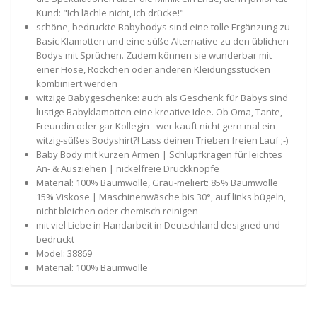
Kund: "Ich lächle nicht, ich drücke!"
schöne, bedruckte Babybodys sind eine tolle Ergänzung zu
Basic Klamotten und eine süße Alternative zu den üblichen
Bodys mit Sprüchen. Zudem können sie wunderbar mit
einer Hose, Röckchen oder anderen Kleidungsstücken
kombiniert werden
witzige Babygeschenke: auch als Geschenk für Babys sind
lustige Babyklamotten eine kreative Idee. Ob Oma, Tante,
Freundin oder gar Kollegin - wer kauft nicht gern mal ein
witzig-süßes Bodyshirt?! Lass deinen Trieben freien Lauf ;-)
Baby Body mit kurzen Armen | Schlupfkragen für leichtes
An- & Ausziehen | nickelfreie Druckknöpfe
Material: 100% Baumwolle, Grau-meliert: 85% Baumwolle
15% Viskose | Maschinenwäsche bis 30°, auf links bügeln,
nicht bleichen oder chemisch reinigen
mit viel Liebe in Handarbeit in Deutschland designed und
bedruckt
Model: 38869
Material: 100% Baumwolle