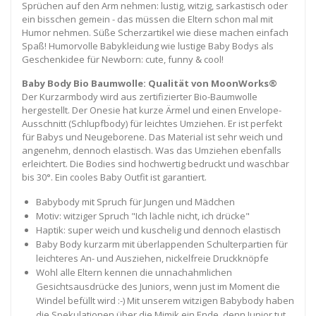
Sprüchen auf den Arm nehmen: lustig, witzig, sarkastisch oder
ein bisschen gemein - das müssen die Eltern schon mal mit
Humor nehmen. Süße Scherzartikel wie diese machen einfach
Spaß! Humorvolle Babykleidung wie lustige Baby Bodys als
Geschenkidee für Newborn: cute, funny & cool!
Baby Body Bio Baumwolle: Qualität von MoonWorks®
Der Kurzarmbody wird aus zertifizierter Bio-Baumwolle
hergestellt. Der Onesie hat kurze Ärmel und einen Envelope-
Ausschnitt (Schlupfbody) für leichtes Umziehen. Er ist perfekt
für Babys und Neugeborene. Das Material ist sehr weich und
angenehm, dennoch elastisch. Was das Umziehen ebenfalls
erleichtert. Die Bodies sind hochwertig bedruckt und waschbar
bis 30°. Ein cooles Baby Outfit ist garantiert.
Babybody mit Spruch für Jungen und Mädchen
Motiv: witziger Spruch "Ich lächle nicht, ich drücke"
Haptik: super weich und kuschelig und dennoch elastisch
Baby Body kurzarm mit überlappenden Schulterpartien für
leichteres An- und Ausziehen, nickelfreie Druckknöpfe
Wohl alle Eltern kennen die unnachahmlichen
Gesichtsausdrücke des Juniors, wenn just im Moment die
Windel befüllt wird :-) Mit unserem witzigen Babybody haben
die Spekulationen über die Mimik ein Ende, denn Junior tut