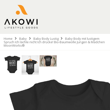
Home
Baby
Baby Body Lustig
Baby Body mit lustigem
Spruch Ich lächle nicht Ich drücke! Bio-Baumwolle Jungen & Mädchen
MoonWorks®