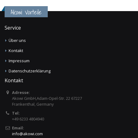
Akowi Vorteile
Service
Über uns
Kontakt
Impressum
Datenschutzerklärung
Kontakt
Adresse:
Akowi GmbH,Adam-Opel-Str. 22 67227
Frankenthal, Germany
Tel:
+49 6233 4804940
Email:
info
@
akowi.com