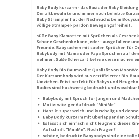
Baby Body kurzarm - das Basic der Baby Kleidung
Der altbewährte und immer noch beliebte Kurzarm
Baby Strampler hat der Nachwuchs beim Bodysuit 
völlige Strampel- pardon Bewegungsfreiheit.
süße Baby Klamotten mit Sprüchen als Geschenk
Schöne Geschenke kann jeder - ausgefallene und 
Freunde. Babysachen mit coolen Sprüchen für Onk
Babybody mit Mama oder Papa Sprüchen auf den A
nehmen. Süße Scherzartikel wie diese machen ei
Baby Body Bio Baumwolle: Qualität von MoonW
Der Kurzarmbody wird aus zertifizierter Bio-Bau
Umziehen. Er ist perfekt für Babys und Neugebor
Bodies sind hochwertig bedruckt und waschbar bis
Babybody mit Spruch für Jungen und Mädche
Motiv: witziger Aufdruck "MiniMe"
Haptik: super weich und kuschelig und denno
Baby Body kurzarm mit überlappenden Schulte
Es lässt sich einfach nicht leugnen: dieses Kin
Aufschrift "MiniMe". Noch Fragen?
schöne, bedruckte Babybodys sind eine tolle