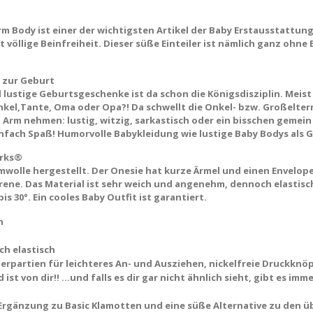
 Body ist einer der wichtigsten Artikel der Baby Erstausstattun
völlige Beinfreiheit. Dieser süße Einteiler ist nämlich ganz ohne
 zur Geburt
lustige Geburtsgeschenke ist da schon die Königsdisziplin. Meist 
el,Tante, Oma oder Opa?! Da schwellt die Onkel- bzw. Großeltern-
rm nehmen: lustig, witzig, sarkastisch oder ein bisschen gemein 
nfach Spaß! Humorvolle Babykleidung wie lustige Baby Bodys als G
orks®
mwolle hergestellt. Der Onesie hat kurze Ärmel und einen Envelope
ene. Das Material ist sehr weich und angenehm, dennoch elastisch
 30°. Ein cooles Baby Outfit ist garantiert.
n
ch elastisch
rpartien für leichteres An- und Ausziehen, nickelfreie Druckknö
d ist von dir!! ...und falls es dir gar nicht ähnlich sieht, gibt es 
 Ergänzung zu Basic Klamotten und eine süße Alternative zu den 