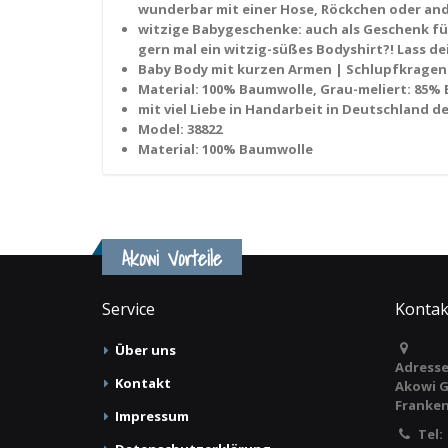
wunderbar mit einer Hose, Röckchen oder an
witzige Babygeschenke: auch als Geschenk für
gern mal ein witzig-süßes Bodyshirt?! Lass dei
Baby Body mit kurzen Armen | Schlupfkragen f
Material: 100% Baumwolle, Grau-meliert: 85% 
mit viel Liebe in Handarbeit in Deutschland 
Model: 38822
Material: 100% Baumwolle
Akowi Vorteile
Service
Kontak
Über uns
Adresse
Kontakt
Akowi G
Franken
Impressum
Tel: