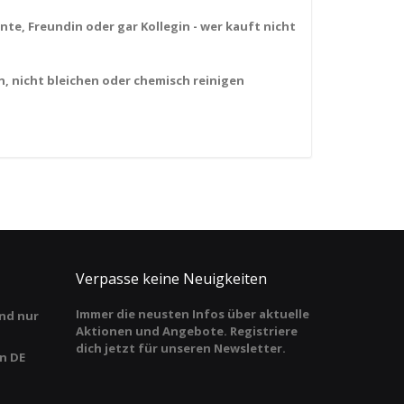
te, Freundin oder gar Kollegin - wer kauft nicht
, nicht bleichen oder chemisch reinigen
Verpasse keine Neuigkeiten
Immer die neusten Infos über aktuelle
nd nur
Aktionen und Angebote. Registriere
dich jetzt für unseren Newsletter.
in DE