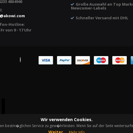
6233 4804940
Große Auswahl an Top Mark
Newcomer-Labels
l:
@
akowi.com
Schneller Versand mit DHL
fon-Hotline:
 Fr von 9 - 17 Uhr
Wir verwenden Cookies.
n bestm�glichen Service zu gew�hrleisten. Wenn Sie auf der Seite weitersurf
Weiter
Mehr Info