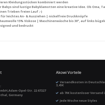
deren Kleidungsstücken kombiniert werden
 Babys sind lustige Babyklamotten eine kreative Idee. Ob Oma, Tan
nen Trieben freien Lauf ;-)
ür leichtes An- & Ausziehen | nickelfreie Druckknöpfe
Baumwolle 15% Viskose | Maschinenwäsche bis 30°, auf links bügeln
designed und bedruckt
t
Akowi Vorteile
Versandkosten in Deutschla
3,45€
:
mbH,Adam-Opel-Str. 22 67227
ab 70€ kostenloser Versand 
thal, Germany
Jede Woche neue Styles