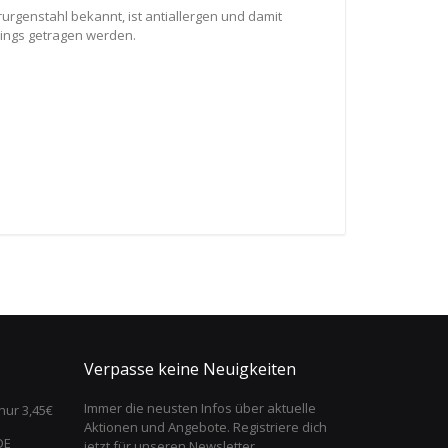
rurgenstahl bekannt, ist antiallergen und damit
cings getragen werden.
Verpasse keine Neuigkeiten
Immer die neusten Infos über aktuelle
nur 3,45€
Aktionen und Angebote. Registriere dich
DE
jetzt für unseren Newsletter.