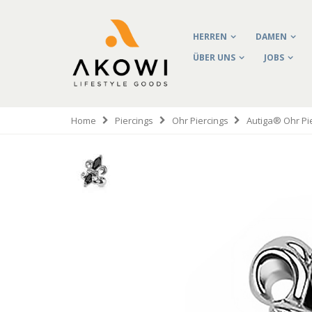
HERREN
DAMEN
ÜBER UNS
JOBS
Home
Piercings
Ohr Piercings
Autiga® Ohr Pie