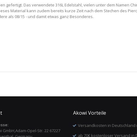
lien gefertigt. Das verwendete 316L Edelstahl, vielen unter dem Namen Chi
Dieses Material kann zudem bereits kurze Zeit nach dem Stechen des Pier
andere als 08/15 - und damit etwas ganz Besonderes.
t
Akowi Vorteile
sse:
Versandkosten in Deutschland 
i GmbH,Adam-Opel-Str. 22 67227
ab 70€ kostenloser Versand in 
kenthal, Germany