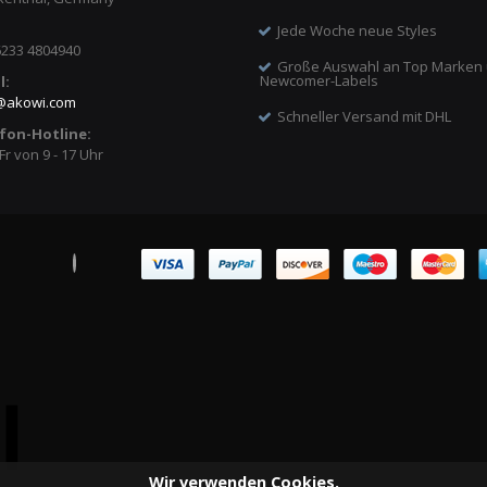
Jede Woche neue Styles
6233 4804940
Große Auswahl an Top Marken
Newcomer-Labels
l:
@
akowi.com
Schneller Versand mit DHL
fon-Hotline:
Fr von 9 - 17 Uhr
Wir verwenden Cookies.