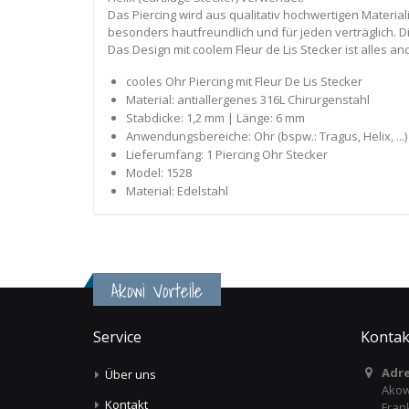
Das Piercing wird aus qualitativ hochwertigen Materia
besonders hautfreundlich und für jeden verträglich. 
Das Design mit coolem Fleur de Lis Stecker ist alles 
cooles Ohr Piercing mit Fleur De Lis Stecker
Material: antiallergenes 316L Chirurgenstahl
Stabdicke: 1,2 mm | Länge: 6 mm
Anwendungsbereiche: Ohr (bspw.: Tragus, Helix, ...)
Lieferumfang: 1 Piercing Ohr Stecker
Model: 1528
Material: Edelstahl
Akowi Vorteile
Service
Kontak
Adre
Über uns
Akow
Kontakt
Fran