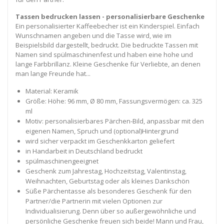
Tassen bedrucken lassen - personalisierbare Geschenke
Ein personalisierter Kaffeebecher ist ein Kinderspiel. Einfach
Wunschnamen angeben und die Tasse wird, wie im
Beispielsbild dargestellt, bedruckt. Die bedruckte Tassen mit
Namen sind spülmaschinenfest und haben eine hohe und
lange Farbbrillanz. Kleine Geschenke für Verliebte, an denen
man lange Freunde hat...
Material: Keramik
Größe: Höhe: 96 mm, Ø 80 mm, Fassungsvermögen: ca. 325
ml
Motiv: personalisierbares Pärchen-Bild, anpassbar mit den
eigenen Namen, Spruch und (optional)Hintergrund
wird sicher verpackt im Geschenkkarton geliefert
in Handarbeit in Deutschland bedruckt
spülmaschinengeeignet
Geschenk zum Jahrestag, Hochzeitstag, Valentinstag,
Weihnachten, Geburtstag oder als kleines Dankschön
Süße Pärchentasse als besonderes Geschenk für den
Partner/die Partnerin mit vielen Optionen zur
Individualisierung. Denn über so außergewöhnliche und
persönliche Geschenke freuen sich beide! Mann und Frau,